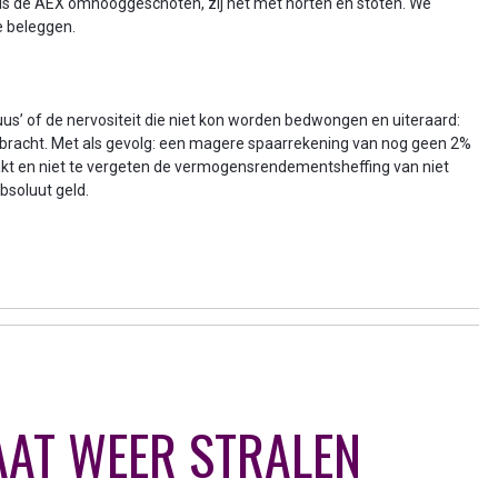
is de AEX omhooggeschoten, zij het met horten en stoten. We
e beleggen.
cuus’ of de nervositeit die niet kon worden bedwongen en uiteraard:
ebracht. Met als gevolg: een magere spaarrekening van nog geen 2%
 hakt en niet te vergeten de vermogensrendementsheffing van niet
absoluut geld.
AT WEER STRALEN