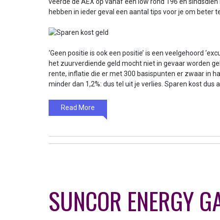
veerde de AEX op vanaf een low rond 196 en sindsdien 
hebben in ieder geval een aantal tips voor je om beter t
‘Geen positie is ook een positie’ is een veelgehoord ‘ex
het zuurverdiende geld mocht niet in gevaar worden g
rente, inflatie die er met 300 basispunten er zwaar in
minder dan 1,2%: dus tel uit je verlies. Sparen kost dus 
Read More
SUNCOR ENERGY GA