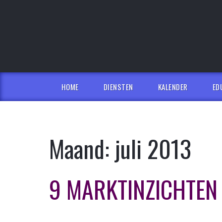
Skip
to
content
HOME
DIENSTEN
KALENDER
ED
Maand:
juli 2013
9 MARKTINZICHTEN