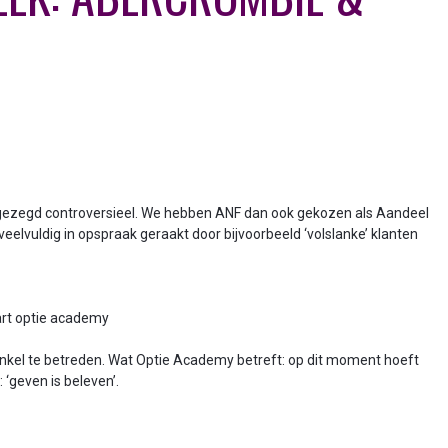
t gezegd controversieel. We hebben ANF dan ook gekozen als Aandeel
eelvuldig in opspraak geraakt door bijvoorbeeld ‘volslanke’ klanten
art optie academy
nkel te betreden. Wat Optie Academy betreft: op dit moment hoeft
 ‘geven is beleven’.