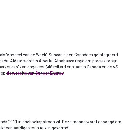
als ‘Aandeel van de Week’. Suncor is een Canadees geïntegreerd
nada. Aldaar wordt in Alberta, Athabasca regio om precies te zijn,
arket cap’ van ongeveer $48 miljard en staat in Canada en de VS
n op
de website van
Suncor Energy
.
sinds 2011 in driehoekspatroon zit. Deze maand wordt gepoogd om
ijkt een aardige steun te zijn gevormd.