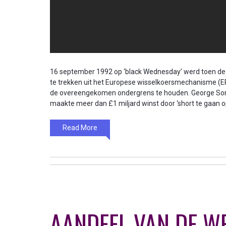
16 september 1992 op ‘black Wednesday’ werd toen de 
te trekken uit het Europese wisselkoersmechanisme (ER
de overeengekomen ondergrens te houden. George Soro
maakte meer dan £1 miljard winst door ‘short te gaan op
Read More
AANDEEL VAN DE W