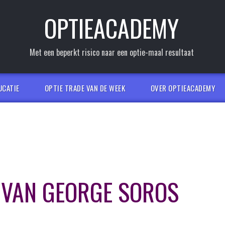
OPTIEACADEMY
Met een beperkt risico naar een optie-maal resultaat
UCATIE
OPTIE TRADE VAN DE WEEK
OVER OPTIEACADEMY
 VAN GEORGE SOROS