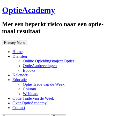
Skip
OptieAcademy
to
content
Met een beperkt risico naar een optie-
maal resultaat
Primary Menu
Home
Diensten
Online Opleidingstraject Opties
OptieAanbevelingen
Ebooks
Kalender
Educatie
Optie Trade van de Week
Column
Webinars
Optie Trade van de Week
Over OptieAcademy
Contact