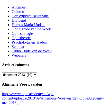
Algemeen
Column
Cor Wijtvliet Beurshalte
Dividend
Harry's Markt Update
Optie Trade van de Week
Optiestrategie
Optietheorie
Psychologie en Traden
Seminar
Turbo Trade van de Week
Webinars
Archief columns
Archief
columns
Algemene Voorwaarden
https://www.optieacademy.nl/wp-
content/uploads/2010/09/Algemene-Voorwaarden-OptieAcademy-
mei-2018.pdf