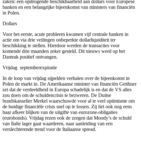
zaken: een opdrogende beschikbaarheid aan dollars voor Europese
banken en een belangrijke bijeenkomst van ministers van financiën
in Polen.
Dollars
Voor het eerste, acute probleem kwamen vijf centrale banken in
actie om via drie veilingen onbeperkte dollarliquiditeit ter
beschikking te stellen. Hierdoor werden de transacties voor
komende drie maanden zeker gesteld. Dit nieuws werd op het
Damrak positief ontvangen.
Vrijdag septemberexpiratie
In de loop van vrijdag sijpelden verhalen over de bijeenkomst in
Polen de markt in. De Amerikaanse minister van financiën Geithner
zei dat de verdeeldheid in Europa schadelijk is en dat de VS alles
zou doen om de schuldencrisis te bezweren. De Duitse
bondskanselier Merkel waarschuwde voor al te veel optimisme om
de huidige financiële crisis snel op te lossen. Zij liet ook nog eens
haar afkeer blijken van de uitgifte van eurozone-obligaties
(eurobonds). Vrijdag rezen ook de zorgen dat Moody’s de schuld
van Italie lager gaat waarderen, naar aanleiding van een
verslechterende trend voor de Italiaanse spread.