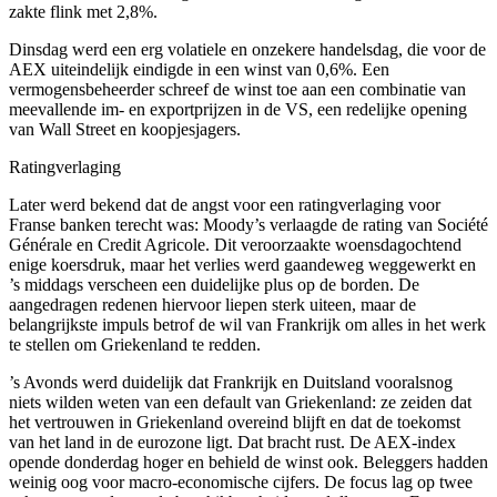
zakte flink met 2,8%.
Dinsdag werd een erg volatiele en onzekere handelsdag, die voor de
AEX uiteindelijk eindigde in een winst van 0,6%. Een
vermogensbeheerder schreef de winst toe aan een combinatie van
meevallende im- en exportprijzen in de VS, een redelijke opening
van Wall Street en koopjesjagers.
Ratingverlaging
Later werd bekend dat de angst voor een ratingverlaging voor
Franse banken terecht was: Moody’s verlaagde de rating van Société
Générale en Credit Agricole. Dit veroorzaakte woensdagochtend
enige koersdruk, maar het verlies werd gaandeweg weggewerkt en
’s middags verscheen een duidelijke plus op de borden. De
aangedragen redenen hiervoor liepen sterk uiteen, maar de
belangrijkste impuls betrof de wil van Frankrijk om alles in het werk
te stellen om Griekenland te redden.
’s Avonds werd duidelijk dat Frankrijk en Duitsland vooralsnog
niets wilden weten van een default van Griekenland: ze zeiden dat
het vertrouwen in Griekenland overeind blijft en dat de toekomst
van het land in de eurozone ligt. Dat bracht rust. De AEX-index
opende donderdag hoger en behield de winst ook. Beleggers hadden
weinig oog voor macro-economische cijfers. De focus lag op twee