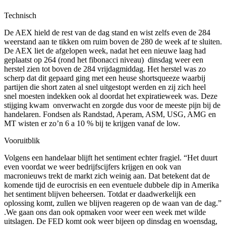
Technisch
De AEX hield de rest van de dag stand en wist zelfs even de 284
weerstand aan te tikken om ruim boven de 280 de week af te sluiten.
De AEX liet de afgelopen week, nadat het een nieuwe laag had
geplaatst op 264 (rond het fibonacci niveau) dinsdag weer een
herstel zien tot boven de 284 vrijdagmiddag. Het herstel was zo
scherp dat dit gepaard ging met een heuse shortsqueeze waarbij
partijen die short zaten al snel uitgestopt werden en zij zich heel
snel moesten indekken ook al doordat het expiratieweek was. Deze
stijging kwam onverwacht en zorgde dus voor de meeste pijn bij de
handelaren. Fondsen als Randstad, Aperam, ASM, USG, AMG en
MT wisten er zo’n 6 a 10 % bij te krijgen vanaf de low.
Vooruitblik
Volgens een handelaar blijft het sentiment echter fragiel. “Het duurt
even voordat we weer bedrijfscijfers krijgen en ook van
macronieuws trekt de markt zich weinig aan. Dat betekent dat de
komende tijd de eurocrisis en een eventuele dubbele dip in Amerika
het sentiment blijven beheersen. Totdat er daadwerkelijk een
oplossing komt, zullen we blijven reageren op de waan van de dag.”
.We gaan ons dan ook opmaken voor weer een week met wilde
uitslagen. De FED komt ook weer bijeen op dinsdag en woensdag,