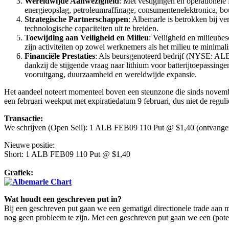
Wereldwijde Aanwezigheid
: Met vestigingen en operationele 
energieopslag, petroleumraffinage, consumentenelektronica, b
Strategische Partnerschappen
: Albemarle is betrokken bij ve
technologische capaciteiten uit te breiden.
Toewijding aan Veiligheid en Milieu
: Veiligheid en milieube
zijn activiteiten op zowel werknemers als het milieu te minimali
Financiële Prestaties
: Als beursgenoteerd bedrijf (NYSE: ALB) 
dankzij de stijgende vraag naar lithium voor batterijtoepassing
vooruitgang, duurzaamheid en wereldwijde expansie.
Het aandeel noteert momenteel boven een steunzone die sinds novembe
een februari weekput met expiratiedatum 9 februari, dus niet de reguli
Transactie:
We schrijven (Open Sell): 1 ALB FEB09 110 Put @ $1,40 (ontvange
Nieuwe positie:
Short: 1 ALB FEB09 110 Put @ $1,40
Grafiek:
Wat houdt een geschreven put in?
Bij een geschreven put gaan we een gematigd directionele trade aan met 
nog geen probleem te zijn. Met een geschreven put gaan we een (pote