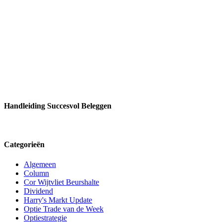
Handleiding Succesvol Beleggen
Categorieën
Algemeen
Column
Cor Wijtvliet Beurshalte
Dividend
Harry's Markt Update
Optie Trade van de Week
Optiestrategie