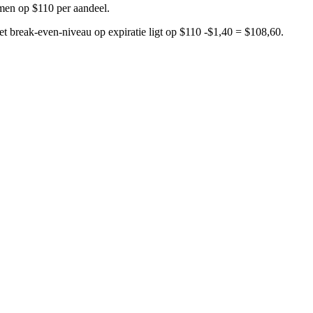
emen op $110 per aandeel.
et break-even-niveau op expiratie ligt op $110 -$1,40 = $108,60.