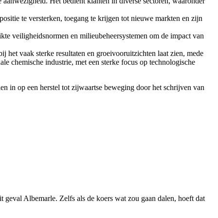
ale aanwezigheid. Het bedient klanten in diverse sectoren, waaronder
positie te versterken, toegang te krijgen tot nieuwe markten en zijn
strikte veiligheidsnormen en milieubeheersystemen om de impact van
j het vaak sterke resultaten en groeivooruitzichten laat zien, mede
iale chemische industrie, met een sterke focus op technologische
 in op een herstel tot zijwaartse beweging door het schrijven van
dit geval Albemarle. Zelfs als de koers wat zou gaan dalen, hoeft dat