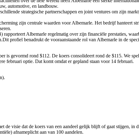
faciliteiten over de hele wereld heeft Albemarle een sterke internation
ouw, automotive, en landbouw.
rschillende strategische partnerschappen en joint ventures om zijn markt
scherming zijn centrale waarden voor Albemarle. Het bedrijf hanteert 
seren.
rapporteert Albemarle regelmatig over zijn financiële prestaties, waarbi
en.Dit profiel benadrukt de vooraanstaande rol van Albemarle in de spec
r is gevormd rond $112. De koers consolideert rond de $115. We spelen
ere februari optie. Dat komt omdat er gepland staan voor 14 februari.
n).
de visie dat de koers van een aandeel gelijk blijft of gaat stijgen, in 
ntiële) afnameplicht aan van 100 aandelen.