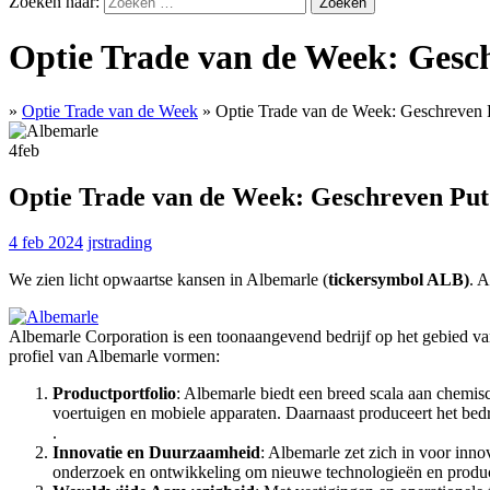
Zoeken naar:
Optie Trade van de Week: Gesc
»
Optie Trade van de Week
»
Optie Trade van de Week: Geschreven 
4
feb
Optie Trade van de Week: Geschreven Put
4 feb 2024
jrstrading
We zien licht opwaartse kansen in Albemarle (
tickersymbol ALB)
. 
Albemarle Corporation is een toonaangevend bedrijf op het gebied van
profiel van Albemarle vormen:
Productportfolio
: Albemarle biedt een breed scala aan chemisc
voertuigen en mobiele apparaten. Daarnaast produceert het bedri
.
Innovatie en Duurzaamheid
: Albemarle zet zich in voor innov
onderzoek en ontwikkeling om nieuwe technologieën en product