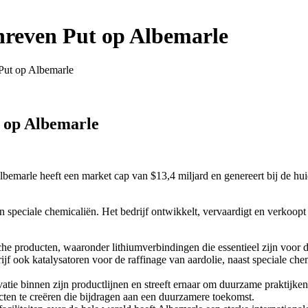
hreven Put op Albemarle
Put op Albemarle
 op Albemarle
Albemarle heeft een market cap van $13,4 miljard en genereert bij de h
 speciale chemicaliën. Het bedrijf ontwikkelt, vervaardigt en verkoop
he producten, waaronder lithiumverbindingen die essentieel zijn voor de 
jf ook katalysatoren voor de raffinage van aardolie, naast speciale che
atie binnen zijn productlijnen en streeft ernaar om duurzame praktijken te 
en te creëren die bijdragen aan een duurzamere toekomst.