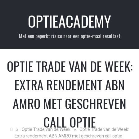
Skip
to
OPTIEACADEMY
content
Met een beperkt risico naar een optie-maal resultaat
OPTIE TRADE VAN DE WEEK:
EXTRA RENDEMENT ABN
AMRO MET GESCHREVEN
CALL OPTIE
»
Optie Trade van de Week
»
Optie Trade van de Week:
Extra rendement ABN AMRO met geschreven call optie