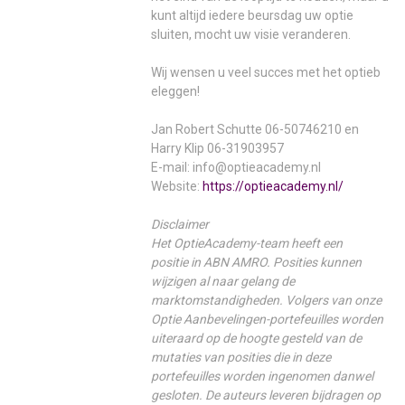
kunt altijd iedere beursdag uw optie
sluiten, mocht uw visie veranderen.
Wij wensen u veel succes met het optieb
eleggen!
Jan Robert Schutte 06-50746210 en
Harry Klip 06-31903957
E-mail: info@optieacademy.nl
Website:
https://optieacademy.nl/
Disclaimer
Het OptieAcademy-team heeft een
positie in
ABN AMRO
. Posities kunnen
wijzigen al naar gelang de
marktomstandigheden. Volgers van onze
Optie Aanbevelingen-portefeuilles worden
uiteraard op de hoogte gesteld van de
mutaties van posities die in deze
portefeuilles worden ingenomen danwel
gesloten. De auteurs leveren bijdragen op