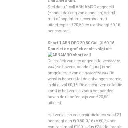
Call ABN AMRO
Stel dat u 1 call ABN AMRO ongedekt
(zonder dekking van aandelen) schrijft
met afloopdatum december met
uitoefenprijs €20,50 en u ontvangt €0,16
per contract:
Short 1 ABN DEC 20,50 Call @ €0,16.
Dan ziet de grafiek er als volgt uit:
De grafiek van een ongedekte
verkochte
call
(zie bovenstaande figuur) is het
omgekeerde van de
gekochte call
. De
winst is beperkt tot de ontvangen premie,
in dit geval €0,16. De geschreven calloptie
komt in het verlies zodra het aandeel
boven de uitoefenprijs van €20,50
uitstijgt.
Het verlies op een expiratiekoers van €21
bedraagt dan €(0,50-0,16) = €0,34 per
contract maal €100 is dus €34. Het break-