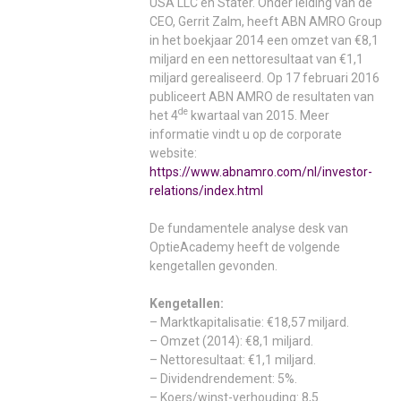
USA LLC en Stater. Onder leiding van de
CEO, Gerrit Zalm, heeft ABN AMRO Group
in het boekjaar 2014 een omzet van €8,1
miljard en een nettoresultaat van €1,1
miljard gerealiseerd. Op 17 februari 2016
publiceert ABN AMRO de resultaten van
de
het 4
kwartaal van 2015. Meer
informatie vindt u op de corporate
website:
https://www.abnamro.com/nl/investor-
relations/index.html
De fundamentele analyse desk van
OptieAcademy heeft de volgende
kengetallen gevonden.
Kengetallen:
– Marktkapitalisatie: €18,57 miljard.
– Omzet (2014): €8,1 miljard.
– Nettoresultaat: €1,1 miljard.
– Dividendrendement: 5%.
– Koers/winst-verhouding: 8,5.