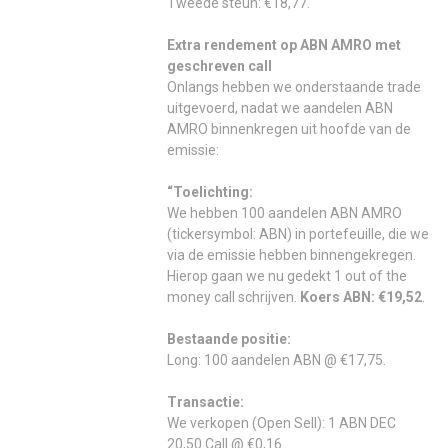
Tweede steun: €18,77.
Extra rendement op ABN AMRO met
geschreven call
Onlangs hebben we onderstaande trade
uitgevoerd, nadat we aandelen ABN
AMRO binnenkregen uit hoofde van de
emissie:
“Toelichting:
We hebben 100 aandelen ABN AMRO
(tickersymbol: ABN) in portefeuille, die we
via de emissie hebben binnengekregen.
Hierop gaan we nu gedekt 1 out of the
money call schrijven.
Koers ABN: €19,52
.
Bestaande positie:
Long: 100 aandelen ABN @ €17,75.
Transactie:
We verkopen (Open Sell): 1 ABN DEC
20,50 Call @ €0,16.