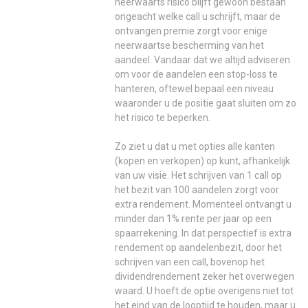
neerwaarts risico blijft gewoon bestaan
ongeacht welke call u schrijft, maar de
ontvangen premie zorgt voor enige
neerwaartse bescherming van het
aandeel. Vandaar dat we altijd adviseren
om voor de aandelen een stop-loss te
hanteren, oftewel bepaal een niveau
waaronder u de positie gaat sluiten om zo
het risico te beperken.
Zo ziet u dat u met opties alle kanten
(kopen en verkopen) op kunt, afhankelijk
van uw visie. Het schrijven van 1 call op
het bezit van 100 aandelen zorgt voor
extra rendement. Momenteel ontvangt u
minder dan 1% rente per jaar op een
spaarrekening. In dat perspectief is extra
rendement op aandelenbezit, door het
schrijven van een call, bovenop het
dividendrendement zeker het overwegen
waard. U hoeft de optie overigens niet tot
het eind van de looptijd te houden, maar u