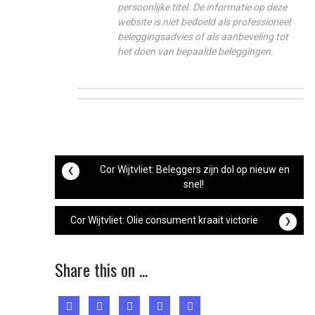
persoonlijke titel. De informatie op deze
website is niet bedoeld als professioneel
beleggingsadvies of als aanbeveling tot
het doen van bepaalde beleggingen.
Post
‹
Cor Wijtvliet: Beleggers zijn dol op nieuw en
snel!
navigation
›
Cor Wijtvliet: Olie consument kraait victorie
Share this on ...