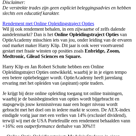
Disclaimer:
De verstrekte trades zijn geen expliciet beleggingsadvies en hebben
slechts een educatief karakter.
Rendement met Online Opleidingstraject Opties
Wil jij ook rendement behalen, in een zijwaartse of zelfs dalende
aandelenmarkt? Dan is het
Online Opleidingstraject Opties
van
OptieAcademy misschien iets van jou, onder leiding van de ervaren
oud market maker Harry Klip. Dit jaar is ook weer voortvarend
gestart met fraaie winsten op posities zoals
Enbridge, Zoom,
Medtronic, Gilead Sciences en Square.
Harry Klip en Jan Robert Schutte hebben een Online
Opleidingstraject Opties ontwikkeld, waarbij je in je eigen tempo
een betere optiebelegger wordt. OptieAcademy heeft jarenlang
ervaring met het opleiden van (aspirant) optie traders.
Je krijgt bij deze online opleiding toegang tot online trainingen,
waarbij je de basisbeginselen van opties wordt bijgebracht en
stapsgewijs jouw kennisniveau naar een hoger niveau wordt
gebracht met het doel om in iedere markt te scoren. De AEX-index
eindigde vorig jaar met een verlies van 14% (exclusief dividend),
terwijl wij met de USA Portefeuille een rendement behaalden vann
+16%: een
outperformance
derhalve van 30%!!!