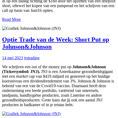
in op een daling richting de $160 door het opzetten van een driepoot
short, oftewel het kopen van een putspread en het schrijven van een
call op basis van Juni16 opties.
Read More
Optie Trade van de Week: Short Put op
Johnson&Johnson
14 mei 2023
jrstrading
We schrijven een out of the money put op
Johnson&Johnson
(Tickersymbol: JNJ).
JNJ is een Amerikaanse gezondheidsgigant
met een
market cap
van $419 miljard en genereert op het huidige
koersniveau een dividendrendement van 3%. Johnson & Johnson is
bekend van een van de Covid19-vaccins. Daarnaast heeft deze
onderneming een brede portfolio, variërend van smeersels,
tandpasta, handhygiëne producten, zoals Listerine en andere
gezondheidsproducten. Grote kans dat jij ook een aantal JNJ
producten in badkamer of in je reistas hebt.