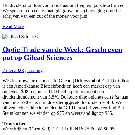
Dit dividendfonds is voor ons fraai om frequent puts te schrijven.
We spelen in op een gematigde (opwaartse) beweging door het
schrijven van een out of the money voor juni.
Read More
Optie Trade van de Week: Geschreven
put op Gilead Sciences
7 mei 2023
jrstrading
We zien opwaartse kansen in Gilead (Tickersymbol: GILD). Gilead
is een Amerikaanse Biotechfonds en heeft een market cap van
ongeveer $98 miljard. GILD heeft op dit moment een
dividendrendement van 3,8%. De koers tikte onlangs een
high
aan
van circa $90 en is inmiddels teruggezakt tot onder de $80. We
blijven echter fiducie houden in GILD en schrijven een Juni Put.
Steun kunnen we vinden op $75 en weerstand ligt op $85.
Transactie:
We schrijven (Open Sell): 1 GILD JUN16 75 Put @ $0,95