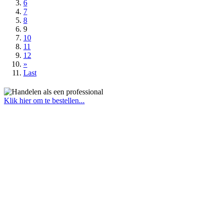
6
7
8
9
10
11
12
»
Last
Klik hier om te bestellen...