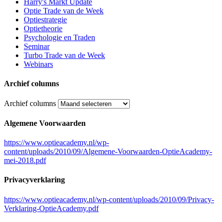
Harry's Markt Update
Optie Trade van de Week
Optiestrategie
Optietheorie
Psychologie en Traden
Seminar
Turbo Trade van de Week
Webinars
Archief columns
Archief columns
Algemene Voorwaarden
https://www.optieacademy.nl/wp-
content/uploads/2010/09/Algemene-Voorwaarden-OptieAcademy-
mei-2018.pdf
Privacyverklaring
https://www.optieacademy.nl/wp-content/uploads/2010/09/Privacy-
Verklaring-OptieAcademy.pdf