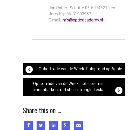
Jan Robert Schutte 06-50746210 en
Harry Klip 06-31903957
E-mail:
info@optieacademy.nl
Post
‹
Optie Trade van de Week: Putspread op Apple
Optie Trade van de Week: optie premie
navigation
›
binnenharken met short strangle Tesla
Share this on ...