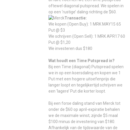
oftewel diagonal putspread. We spelen in
op een ‘rustige’ daling richting de $60.
Transactie:
We kopen (Open Buy): 1 MRK MAY15 65
Put @ $3
We schrijven (Open Sell): 1 MRK APR17 60
Put @ $1,20
We investeren dus $180
Wat houdt een Time Putspread in?
Bij een Time (diagonal) Putspread spelen
we in op een koersdaling en kopen we 1
Put met een hogere uitoefenprijs die
langer loopt en tegelijkertijd schrijven we
een ‘lagere’ Put die korter loopt.
Bij een forse daling stand van Merck tot
onder de $60 op april-expiratie behalen
we de maximale winst; zijnde $5 maal
$100 minus de investering van $180.
Afhankelijk van de tijdswaarde van de