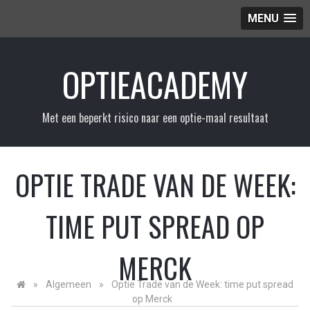
MENU
Skip
to
OPTIEACADEMY
content
Met een beperkt risico naar een optie-maal resultaat
OPTIE TRADE VAN DE WEEK:
TIME PUT SPREAD OP
MERCK
»
Algemeen
»
Optie Trade van de Week: time put spread
op Merck