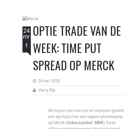
OPTIE TRADE VAN DE
24
mr
WEEK: TIME PUT
t
SPREAD OP MERCK
24 mrt 2020
Harry Klip
We kopen een mei put en schrijven gedekt
een april put met een lagere uitoefenprijs
op Merck (
tickersymbol: MRK
). Deze
affaire noemen we een time putspread