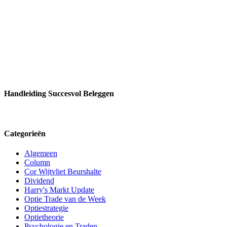
Handleiding Succesvol Beleggen
Categorieën
Algemeen
Column
Cor Wijtvliet Beurshalte
Dividend
Harry's Markt Update
Optie Trade van de Week
Optiestrategie
Optietheorie
Psychologie en Traden