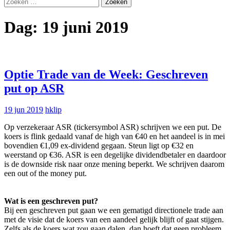
Zoeken
naar:
Dag:
19 juni 2019
Optie Trade van de Week: Geschreven
put op ASR
19 jun 2019
hklip
Op verzekeraar ASR (tickersymbol ASR) schrijven we een put. De
koers is flink gedaald vanaf de high van €40 en het aandeel is in mei
bovendien €1,09 ex-dividend gegaan. Steun ligt op €32 en
weerstand op €36. ASR is een degelijke dividendbetaler en daardoor
is de downside risk naar onze mening beperkt. We schrijven daarom
een out of the money put.
Wat is een geschreven put?
Bij een geschreven put gaan we een gematigd directionele trade aan
met de visie dat de koers van een aandeel gelijk blijft of gaat stijgen.
Zelfs als de koers wat zou gaan dalen, dan hoeft dat geen probleem