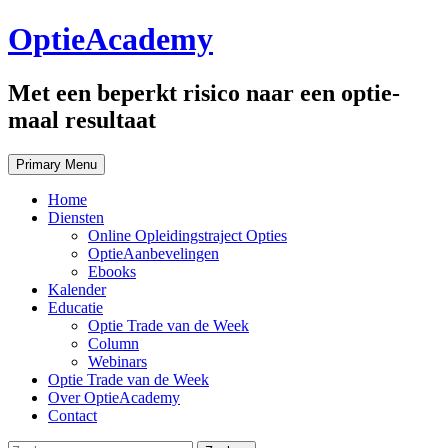
Skip
OptieAcademy
to
content
Met een beperkt risico naar een optie-
maal resultaat
Primary Menu
Home
Diensten
Online Opleidingstraject Opties
OptieAanbevelingen
Ebooks
Kalender
Educatie
Optie Trade van de Week
Column
Webinars
Optie Trade van de Week
Over OptieAcademy
Contact