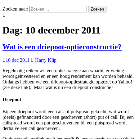
Zoeken naar:
Dag:
10 december 2011
Wat is een driepoot-optieconstructie?
10 dec 2011
Harry Klip
Regelmatig reiken wij een optiestrategie aan waarbij er weinig
wordt geinvesteerd en er een hoog rendement kan worden behaald.
Onlangs hebben we een driepoot-optiestrategie opgezet op Yahoo!
(zie deze link). Maar wat is nu een driepoot-constructie?
Driepoot
Bij een driepoot wordt een call- of putspread gekocht, wat wordt
(deels) gefinancierd door een geschreven (short) put of call. Bij een
callspread wordt een put geschreven en bij een putspread wordt
derhalve een call geschreven.
Onderstaande grafiek geeft het profit & loss-scenario van een (delta