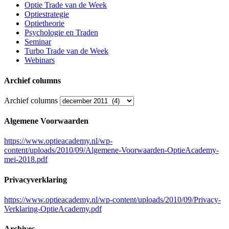
Optie Trade van de Week
Optiestrategie
Optietheorie
Psychologie en Traden
Seminar
Turbo Trade van de Week
Webinars
Archief columns
Archief columns
Algemene Voorwaarden
https://www.optieacademy.nl/wp-
content/uploads/2010/09/Algemene-Voorwaarden-OptieAcademy-
mei-2018.pdf
Privacyverklaring
https://www.optieacademy.nl/wp-content/uploads/2010/09/Privacy-
Verklaring-OptieAcademy.pdf
Archives